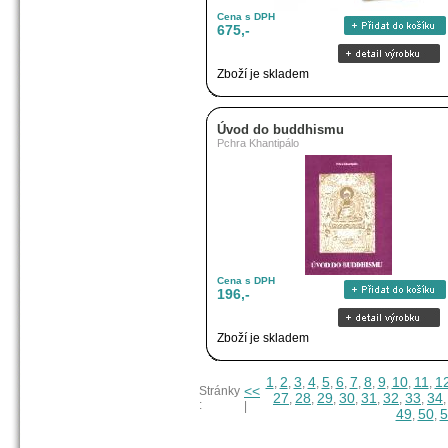
Cena s DPH
675,-
Zboží je skladem
Úvod do buddhismu
Pchra Khantipálo
Cena s DPH
196,-
Zboží je skladem
1
2
3
4
5
6
7
8
9
10
11
1
,
,
,
,
,
,
,
,
,
,
,
<<
Stránky
27
28
29
30
31
32
33
34
,
,
,
,
,
,
,
:
|
49
50
5
,
,