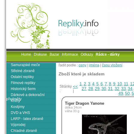
Home
|
Diskuse
|
Bazar
|
Informace
|
Odkazy
|
Rádce - dárky
Samurajské meče
řadit podle :
ceny
|
jména
|
času vložení
Střelné zbraně
Zboží které je skladem
Ostatní repliky
Filmové repliky
1
2
3
4
5
6
7
8
9
10
11
1
,
,
,
,
,
,
,
,
,
,
,
<<
Stránky
27
28
29
30
31
32
33
34
Historický šerm
,
,
,
,
,
,
,
:
|
49
50
5
,
,
Dárkové a dekorační
předměty
Knihy
Tiger Dragon Yanone
Kostýmy
délka 24cm
váha 33 g
DVD a VHS
LARP - latex zbraně
Výprodej
Chladné zbraně