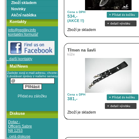
Zboží skladem
Novinky
Cena s DPH
Akční nabídka
534,-
(AKCE !!)
Kontakty
Zboží je skladem
info@repliky.info
kontaktní formulář
Třmen na šavli
kůže
.. další kontakty
MailNews
Zadejte svoji e-mail adresu, chcete-
li dostávat zprávy z našeho serveru
Cena s DPH
381,-
Zboží je skladem
Diskuse
Dotaz -
Officers Sabre
N8 1253
.. celá diskuse