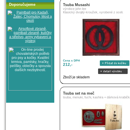
Doporučujeme
Tsuba Musashi
výrobce john lee
Klasický dvojitý-kroužek, vyrobené z oceli.
Cena s DPH
212,-
Zboží je skladem
Tsuba set na meč
tsuba, menuki, fuchi, kashira + dárková krabič