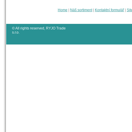
Home
|
Náš sortiment
|
Kontaktní formulář
|
Sit
© All rights reserved, RYJO Trade
s.r.o.