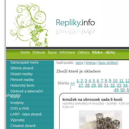
Home
|
Diskuse
|
Bazar
|
Informace
|
Odkazy
|
Rádce - dárky
Samurajské meče
řadit podle :
ceny
|
jména
|
času vložení
Střelné zbraně
Zboží které je skladem
Ostatní repliky
Filmové repliky
1
2
3
4
5
6
7
8
9
10
11
1
,
,
,
,
,
,
,
,
,
,
,
<<
Stránky
27
28
29
30
31
32
33
34
Historický šerm
,
,
,
,
,
,
,
:
|
49
50
5
,
,
Dárkové a dekorační
předměty
Knihy
kroužek na ubrousek sada 6 kusů
Kostýmy
rozměry jednotlivých kroužků - průměr: 4,00 c
4,00 cm
DVD a VHS
LARP - latex zbraně
Výprodej
Chladné zbraně