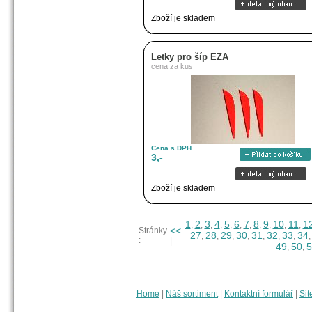
Zboží je skladem
Letky pro šíp EZA
cena za kus
Cena s DPH
3,-
Zboží je skladem
1
2
3
4
5
6
7
8
9
10
11
1
,
,
,
,
,
,
,
,
,
,
,
<<
Stránky
27
28
29
30
31
32
33
34
,
,
,
,
,
,
,
:
|
49
50
5
,
,
Home
|
Náš sortiment
|
Kontaktní formulář
|
Sit