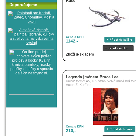
Kuše
Doporučujeme
Cena s DPH
1142,-
Zboží je skladem
Legenda jménem Bruce Lee
Kniha: formát A5, 165 stran, velké množství foto
Autor: Z. Kurfürst
Cena s DPH
210,-