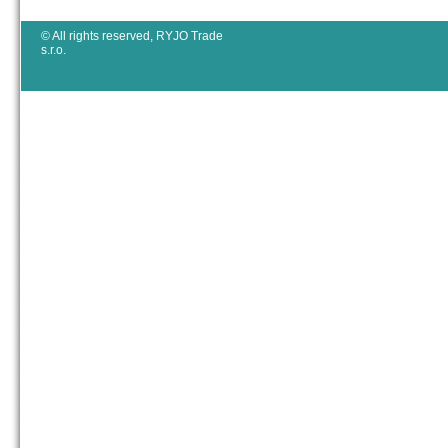
© All rights reserved, RYJO Trade
s.r.o.