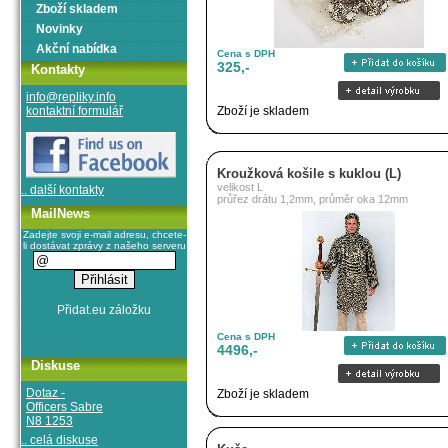
Zboží skladem
Novinky
Akční nabídka
Cena s DPH
325,-
Kontakty
info@repliky.info
kontaktní formulář
Zboží je skladem
Kroužková košile s kuklou (L)
velikost L
.. další kontakty
průřez drátu 1,2mm, průměr oka 12mm
MailNews
Zadejte svoji e-mail adresu, chcete-
li dostávat zprávy z našeho serveru
Cena s DPH
4496,-
Diskuse
Dotaz -
Zboží je skladem
Officers Sabre
N8 1253
.. celá diskuse