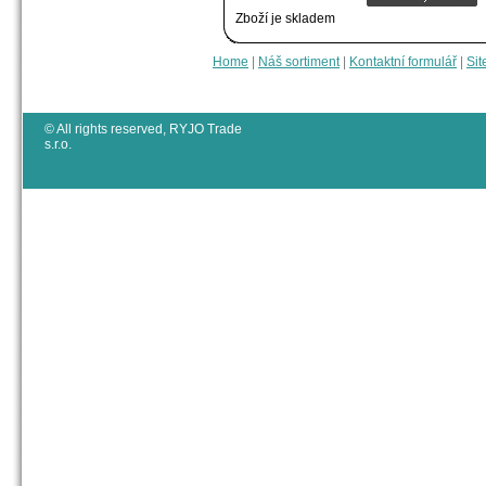
Zboží je skladem
Home
|
Náš sortiment
|
Kontaktní formulář
|
Sit
© All rights reserved, RYJO Trade
s.r.o.