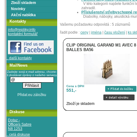
Zboží skladem
V této kategorii najdete funkční 
zahradě.
Novinky
Příslušenství střelbyschopné re
Akční nabídka
Diabolky, nábojky, akustická mun
Kontakty
Vašemu požadavku odpovídá : 5 záznamů
info@repliky.info
řadit podle :
ceny
|
jména
|
času vložení
|
ks s
kontaktní formulář
CLIP ORIGINAL GARAND M1 AVEC 8
BALLES BA56
.. další kontakty
MailNews
Zadejte svoji e-mail adresu, chcete-
li dostávat zprávy z našeho serveru
Cena s DPH
551,-
Zboží je skladem
Diskuse
Dotaz -
Officers Sabre
N8 1253
.. celá diskuse