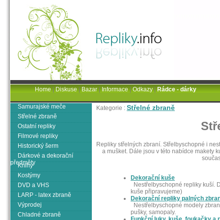
Home
|
Diskuse
|
Bazar
|
Informace
|
Odkazy
|
Rádce - dárky
Samurajské meče
Střelné zbraně
Kategorie :
Střelné zbraně
Stř
Ostatní repliky
Filmové repliky
Repliky střelných zbraní. Střelbyschopné i nes
Historický šerm
a mušket. Dále jsou v této nabídce makety k
Dárkové a dekorační
součas
předměty
Knihy
Kostýmy
Dekorační kuše
Nestřelbyschopné repliky kuší. Do
DVD a VHS
kuše připravujeme)
LARP - latex zbraně
Dekorační repliky palných zbran
Výprodej
Nestřelbyschopné modely zbraní -
pušky, samopaly.
Chladné zbraně
Funkční luky, kuše, foukačky a 