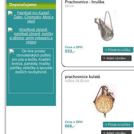
Prachovnice - hruška
Doporučujeme
19 cm
Cena s DPH
533,-
prachovnice kulatá
výška: 24,00 cm
Cena s DPH
666,-