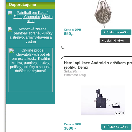
Doporučujeme
Cena s DPH
650,-
Herní aplikace Android s držákem pr
repliku Denix
Šířka 20cm
Hmotnost 135g
Cena s DPH
3690,-