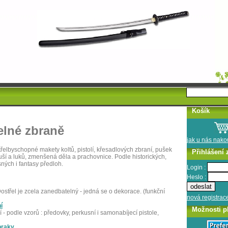
Košík
elné zbraně
jak u nás nak
třelbyschopné makety koltů, pistolí, křesadlových zbraní, pušek
Přihlášení 
uší a luků, zmenšená děla a prachovnice. Podle historických,
ných i fantasy předloh.
Login :
Heslo :
střel je zcela zanedbatelný - jedná se o dekorace. (funkční
nová registrac
í
Možnosti p
 podle vzorů : předovky, perkusní i samonabíjecí pistole,
praky