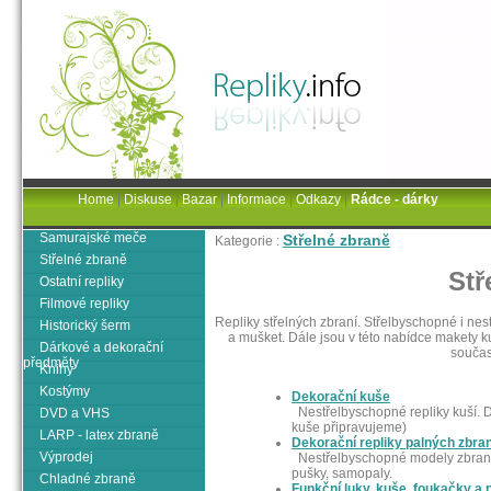
Home
|
Diskuse
|
Bazar
|
Informace
|
Odkazy
|
Rádce - dárky
Samurajské meče
Střelné zbraně
Kategorie :
Střelné zbraně
Stř
Ostatní repliky
Filmové repliky
Repliky střelných zbraní. Střelbyschopné i nes
Historický šerm
a mušket. Dále jsou v této nabídce makety k
Dárkové a dekorační
součas
předměty
Knihy
Kostýmy
Dekorační kuše
Nestřelbyschopné repliky kuší. Do
DVD a VHS
kuše připravujeme)
LARP - latex zbraně
Dekorační repliky palných zbran
Výprodej
Nestřelbyschopné modely zbraní -
pušky, samopaly.
Chladné zbraně
Funkční luky, kuše, foukačky a 