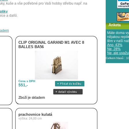
luky, kuše a vše potřebné pro Vaši hobby střelbu např. na
pliky
ice a další.
Anketa
kladem
Máte doma vy
nějakou repl
těm v naší na
CLIP ORIGINAL GARAND M1 AVEC 8
Ano, 43%
BALLES BA56
Ne, 28%
Ne, ale uvažuj
Celkem hlasů : 
Cena s DPH
551,-
Zboží je skladem
prachovnice kulatá
výška: 24,00 cm