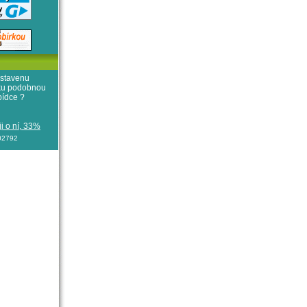
stavenu
iku podobnou
bídce ?
i o ní, 33%
102792