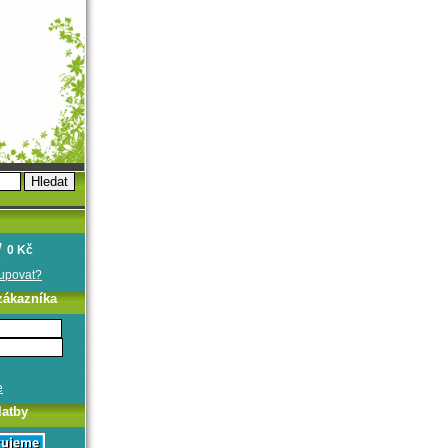
0 Kč
oupovat?
zákazníka
e
latby