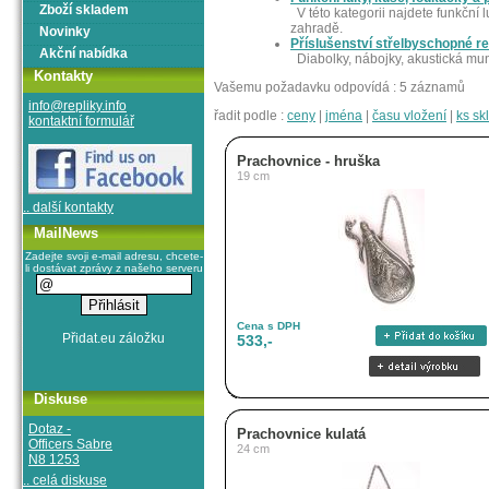
Zboží skladem
V této kategorii najdete funkční 
zahradě.
Novinky
Příslušenství střelbyschopné re
Akční nabídka
Diabolky, nábojky, akustická mun
Kontakty
Vašemu požadavku odpovídá : 5 záznamů
info@repliky.info
řadit podle :
ceny
|
jména
|
času vložení
|
ks s
kontaktní formulář
Prachovnice - hruška
19 cm
.. další kontakty
MailNews
Zadejte svoji e-mail adresu, chcete-
li dostávat zprávy z našeho serveru
Cena s DPH
533,-
Diskuse
Dotaz -
Prachovnice kulatá
Officers Sabre
24 cm
N8 1253
.. celá diskuse