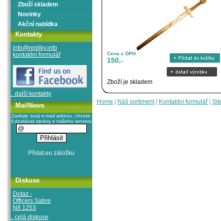
Zboží skladem
Novinky
Akční nabídka
Kontakty
info@repliky.info
Cena s DPH
kontaktní formulář
150,-
Zboží je skladem
.. další kontakty
Home
|
Náš sortiment
|
Kontaktní formulář
|
Sit
MailNews
Zadejte svoji e-mail adresu, chcete-
li dostávat zprávy z našeho serveru
Diskuse
Dotaz -
Officers Sabre
N8 1253
.. celá diskuse