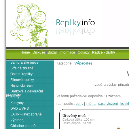
Home
|
Diskuse
|
Bazar
|
Informace
|
Odkazy
|
Rádce - dárky
Samurajské meče
Výprodej
Kategorie :
Střelné zbraně
Ostatní repliky
Filmové repliky
zboží z výstav, přípa
Historický šerm
Dárkové a dekorační
předměty
Vašemu požadavku odpovídá : 1 záznam
Knihy
Kostýmy
řadit podle :
ceny
|
jména
|
času vložení
|
ks s
DVD a VHS
LARP - latex zbraně
Dřevěný meč
Celková délka: 100 cm
Výprodej
Délka čepele: 73 cm
Chladné zbraně