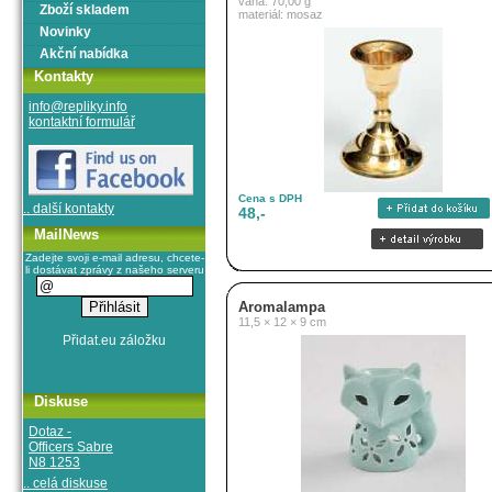
váha: 70,00 g
Zboží skladem
materiál: mosaz
Novinky
Akční nabídka
Kontakty
info@repliky.info
kontaktní formulář
Cena s DPH
.. další kontakty
48,-
MailNews
Zadejte svoji e-mail adresu, chcete-
li dostávat zprávy z našeho serveru
Aromalampa
11,5 × 12 × 9 cm
Diskuse
Dotaz -
Officers Sabre
N8 1253
.. celá diskuse