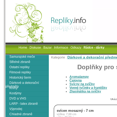
Home
|
Diskuse
|
Bazar
|
Informace
|
Odkazy
|
Rádce - dárky
Samurajské meče
Dárkové a dekorační předm
Kategorie :
Střelné zbraně
Doplňky pro 
Ostatní repliky
Filmové repliky
Aromalampy
Historický šerm
Čajovna
Dárkové a dekorační
Svícny na svíčky
předměty
Vonné tyčinky a františky
Knihy
Zhasínátka na svíčky
Kostýmy
DVD a VHS
Ukáz
LARP - latex zbraně
Výprodej
svícen mosazný - 7 cm
Chladné zbraně
výška: 7,00 cm