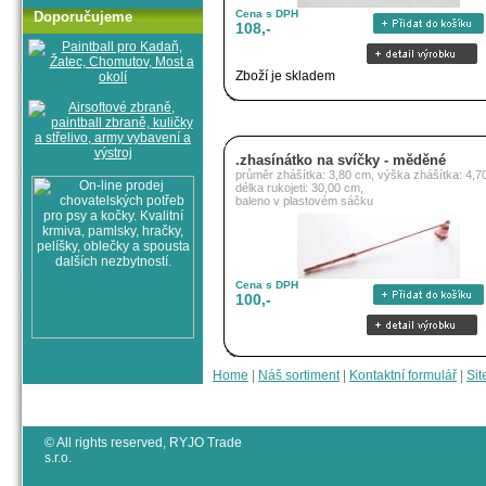
Cena s DPH
Doporučujeme
108,-
Zboží je skladem
.zhasínátko na svíčky - měděné
průměr zhášítka: 3,80 cm, výška zhášítka: 4,7
délka rukojeti: 30,00 cm,
baleno v plastovém sáčku
Cena s DPH
100,-
Home
|
Náš sortiment
|
Kontaktní formulář
|
Sit
© All rights reserved, RYJO Trade
s.r.o.