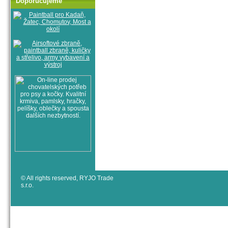
Doporučujeme
© All rights reserved, RYJO Trade
s.r.o.