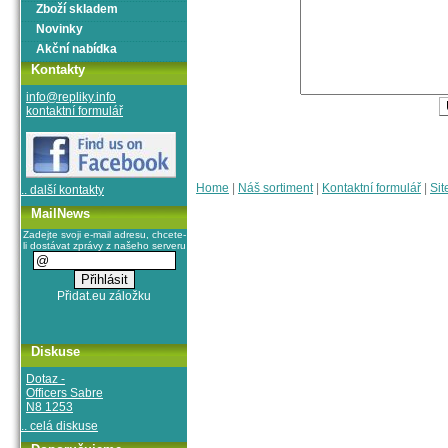
Zboží skladem
Novinky
Akční nabídka
Kontakty
info@repliky.info
kontaktní formulář
Home
|
Náš sortiment
|
Kontaktní formulář
|
Sit
.. další kontakty
MailNews
Zadejte svoji e-mail adresu, chcete-
li dostávat zprávy z našeho serveru
Diskuse
Dotaz -
Officers Sabre
N8 1253
.. celá diskuse