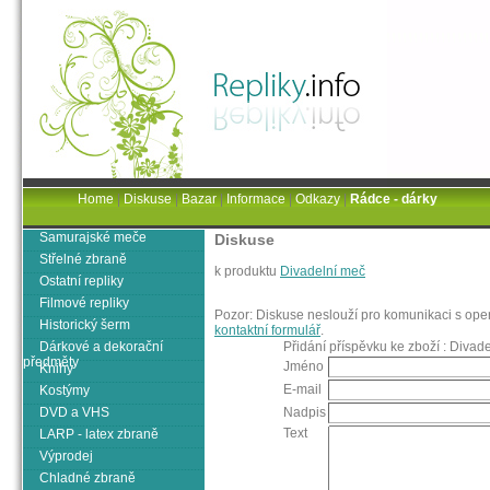
Home
|
Diskuse
|
Bazar
|
Informace
|
Odkazy
|
Rádce - dárky
Samurajské meče
Diskuse
Střelné zbraně
k produktu
Divadelní meč
Ostatní repliky
Filmové repliky
Pozor: Diskuse neslouží pro komunikaci s oper
Historický šerm
kontaktní formulář
.
Dárkové a dekorační
Přidání příspěvku ke zboží : Divad
předměty
Jméno
Knihy
E-mail
Kostýmy
DVD a VHS
Nadpis
Text
LARP - latex zbraně
Výprodej
Chladné zbraně