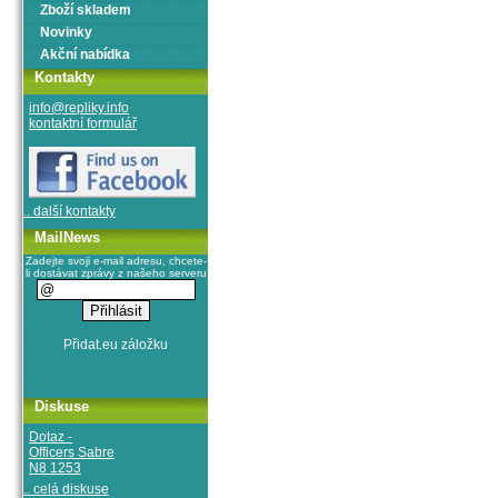
Zboží skladem
Novinky
Akční nabídka
Kontakty
info@repliky.info
kontaktní formulář
.. další kontakty
MailNews
Zadejte svoji e-mail adresu, chcete-
li dostávat zprávy z našeho serveru
Diskuse
Dotaz -
Officers Sabre
N8 1253
.. celá diskuse