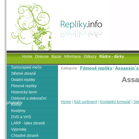
Home
|
Diskuse
|
Bazar
|
Informace
|
Odkazy
|
Rádce - dárky
Samurajské meče
Filmové repliky
Assassin´s
Kategorie :
/
Střelné zbraně
Assa
Ostatní repliky
Filmové repliky
Historický šerm
Dárkové a dekorační
Home
|
Náš sortiment
|
Kontaktní formulář
|
Sit
předměty
Knihy
Kostýmy
DVD a VHS
LARP - latex zbraně
Výprodej
Chladné zbraně