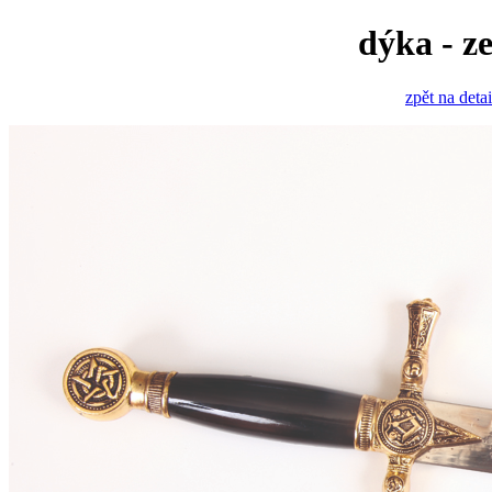
dýka - z
zpět na deta