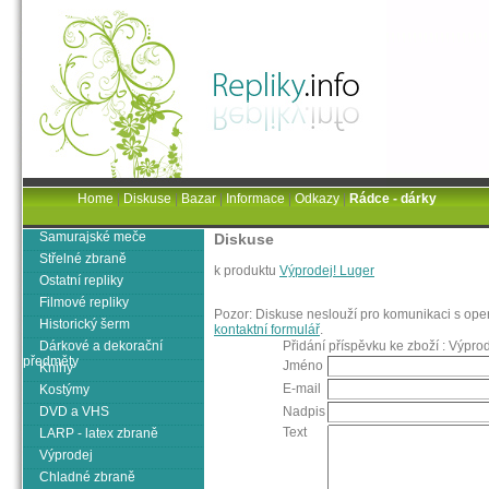
Home
|
Diskuse
|
Bazar
|
Informace
|
Odkazy
|
Rádce - dárky
Samurajské meče
Diskuse
Střelné zbraně
k produktu
Výprodej! Luger
Ostatní repliky
Filmové repliky
Pozor: Diskuse neslouží pro komunikaci s oper
Historický šerm
kontaktní formulář
.
Dárkové a dekorační
Přidání příspěvku ke zboží : Výpro
předměty
Jméno
Knihy
E-mail
Kostýmy
DVD a VHS
Nadpis
Text
LARP - latex zbraně
Výprodej
Chladné zbraně