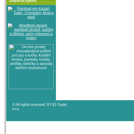
Doporučujeme
© All rights reserved, RYJO Trade
s.r.o.