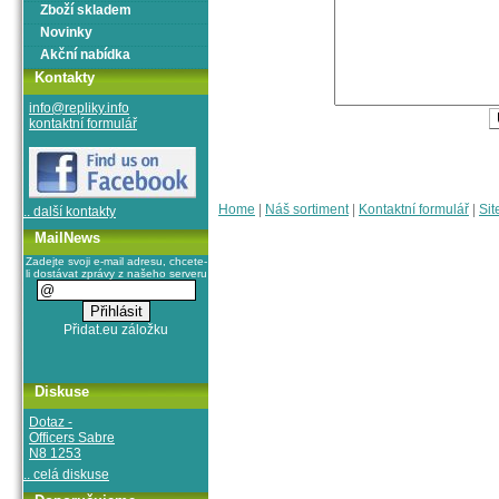
Zboží skladem
Novinky
Akční nabídka
Kontakty
info@repliky.info
kontaktní formulář
Home
|
Náš sortiment
|
Kontaktní formulář
|
Sit
.. další kontakty
MailNews
Zadejte svoji e-mail adresu, chcete-
li dostávat zprávy z našeho serveru
Diskuse
Dotaz -
Officers Sabre
N8 1253
.. celá diskuse